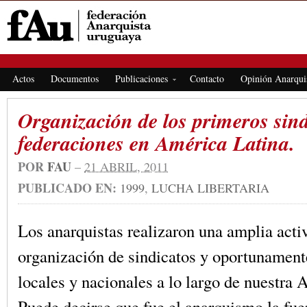
FEDERACIÓN ANARQUISTA URUGUAYA
Actos
Documentos
Publicaciones
Contacto
Opinión Anarqui
Organización de los primeros sind
federaciones en América Latina.
POR
FAU
–
21 ABRIL, 2011
PUBLICADO EN:
1999
,
LUCHA LIBERTARIA
Los anarquistas realizaron una amplia acti
organización de sindicatos y oportunament
locales y nacionales a lo largo de nuestra 
Puede decirse que fue el anarquismo la fue