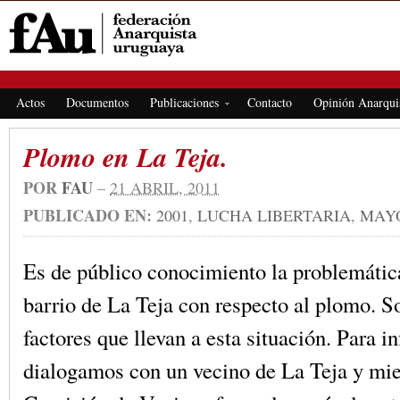
FEDERACIÓN ANARQUISTA URUGUAYA
Actos
Documentos
Publicaciones
Contacto
Opinión Anarqui
Plomo en La Teja.
POR
FAU
–
21 ABRIL, 2011
PUBLICADO EN:
2001
,
LUCHA LIBERTARIA
,
MAYO
Es de público conocimiento la problemática
barrio de La Teja con respecto al plomo. So
factores que llevan a esta situación. Para 
dialogamos con un vecino de La Teja y mi