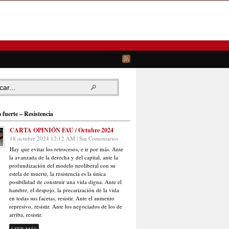
 fuerte – Resistencia
CARTA OPINIÓN FAU / Octubre 2024
18 octubre 2024 12:12 AM | Sin Comentarios
Hay que evitar los retrocesos, e ir por más. Ante
la avanzada de la derecha y del capital, ante la
profundización del modelo neoliberal con su
estela de muerte, la resistencia es la única
posibilidad de construir una vida digna. Ante el
hambre, el despojo, la precarización de la vida
en todas sus facetas, resistir. Ante el aumento
represivo, resistir. Ante los negociados de los de
arriba, resistir.