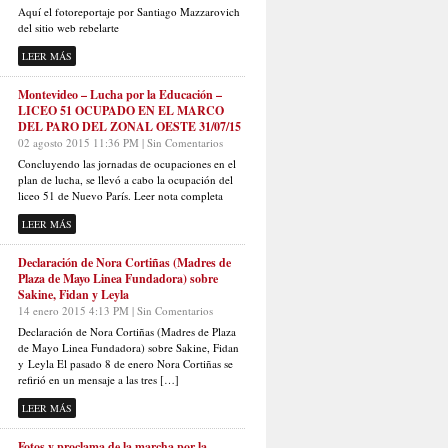
Aquí el fotoreportaje por Santiago Mazzarovich
del sitio web rebelarte
LEER MÁS
Montevideo – Lucha por la Educación –
LICEO 51 OCUPADO EN EL MARCO
DEL PARO DEL ZONAL OESTE 31/07/15
02 agosto 2015 11:36 PM | Sin Comentarios
Concluyendo las jornadas de ocupaciones en el
plan de lucha, se llevó a cabo la ocupación del
liceo 51 de Nuevo París. Leer nota completa
LEER MÁS
Declaración de Nora Cortiñas (Madres de
Plaza de Mayo Linea Fundadora) sobre
Sakine, Fidan y Leyla
14 enero 2015 4:13 PM | Sin Comentarios
Declaración de Nora Cortiñas (Madres de Plaza
de Mayo Linea Fundadora) sobre Sakine, Fidan
y Leyla El pasado 8 de enero Nora Cortiñas se
refirió en un mensaje a las tres […]
LEER MÁS
Fotos y proclama de la marcha por la