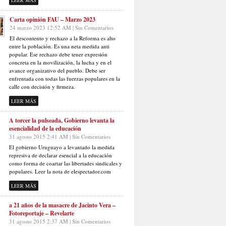
LEER MÁS
Carta opinión FAU – Marzo 2023
24 marzo 2023 12:52 AM | Sin Comentarios
El descontento y rechazo a la Reforma es alto
entre la población. Es una neta medida anti
popular. Ese rechazo debe tener expresión
concreta en la movilización, la lucha y en el
avance organizativo del pueblo. Debe ser
enfrentada con todas las fuerzas populares en la
calle con decisión y firmeza.
LEER MÁS
A torcer la pulseada, Gobierno levanta la
esencialidad de la educación
31 agosto 2015 2:41 AM | Sin Comentarios
El gobierno Uruguayo a levantado la medida
represiva de declarar esencial a la educación
como forma de coartar las libertades sindicales y
populares. Leer la nota de elespectador.com
LEER MÁS
a 21 años de la masacre de Jacinto Vera –
Fotoreportaje – Revelarte
31 agosto 2015 2:37 AM | Sin Comentarios