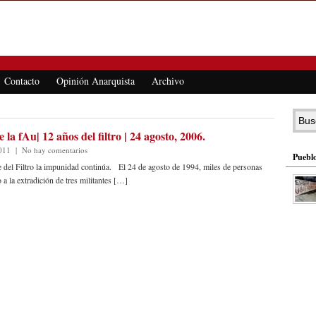
Contacto
Opinión Anarquista
Archivo
la fAu| 12 años del filtro | 24 agosto, 2006.
011
|
No hay comentarios
Pueblo
 del Filtro la impunidad continúa. El 24 de agosto de 1994, miles de personas
a la extradición de tres militantes […]