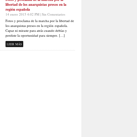
libertad de los anarquistas presos en la
región española
14 enero 2015 4:02 PM | Sin Comentarios
Fotos y proclama de la marcha por la libertad de
los anarquistas presos en la región española.
Capaz ni miraste para atrás cuando debías y
perdiste la oportunidad para siempre. […]
LEER MÁS