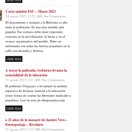
LEER MÁS
Carta opinión FAU – Marzo 2023
24 marzo 2023 12:52 AM | Sin Comentarios
El descontento y rechazo a la Reforma es alto
entre la población. Es una neta medida anti
popular. Ese rechazo debe tener expresión
concreta en la movilización, la lucha y en el
avance organizativo del pueblo. Debe ser
enfrentada con todas las fuerzas populares en la
calle con decisión y firmeza.
LEER MÁS
A torcer la pulseada, Gobierno levanta la
esencialidad de la educación
31 agosto 2015 2:41 AM | Sin Comentarios
El gobierno Uruguayo a levantado la medida
represiva de declarar esencial a la educación
como forma de coartar las libertades sindicales y
populares. Leer la nota de elespectador.com
LEER MÁS
a 21 años de la masacre de Jacinto Vera –
Fotoreportaje – Revelarte
31 agosto 2015 2:37 AM | Sin Comentarios