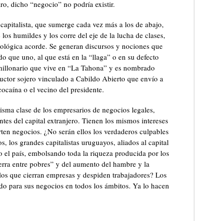
aro, dicho “negocio” no podría existir.
capitalista, que sumerge cada vez más a los de abajo,
e los humildes y los corre del eje de la lucha de clases,
ológica acorde. Se generan discursos y nociones que
o que uno, al que está en la “llaga” o en su defecto
imillonario que vive en “La Tahona” y es nombrado
uctor sojero vinculado a Cabildo Abierto que envío a
caína o el vecino del presidente.
isma clase de los empresarios de negocios legales,
ntes del capital extranjero. Tienen los mismos intereses
rten negocios. ¿No serán ellos los verdaderos culpables
s, los grandes capitalistas uruguayos, aliados al capital
o el país, embolsando toda la riqueza producida por los
erra entre pobres” y del aumento del hambre y la
los que cierran empresas y despiden trabajadores? Los
tado para sus negocios en todos los ámbitos. Ya lo hacen
.