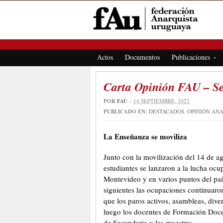
FEDERACIÓN ANARQUISTA URUGUAYA
Actos
Documentos
Publicaciones
Carta Opinión FAU – S
POR
FAU
–
14 SEPTIEMBRE, 2022
PUBLICADO EN:
DESTACADOS
,
OPINIÓN AN
La Enseñanza se moviliza
Junto con la movilización del 14 de ag
estudiantes se lanzaron a la lucha oc
Montevideo y en varios puntos del país
siguientes las ocupaciones continuaro
que los paros activos, asambleas, dive
luego los docentes de Formación Doce
de Secundaria y las maestras.