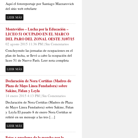
Aquí el fotoreportaje por Santiago Mazzarovich
del sitio web rebelarte
LEER MÁS
Montevideo – Lucha por la Educación –
LICEO 51 OCUPADO EN EL MARCO
DEL PARO DEL ZONAL OESTE 31/07/15
02 agosto 2015 11:36 PM | Sin Comentarios
Concluyendo las jornadas de ocupaciones en el
plan de lucha, se llevó a cabo la ocupación del
liceo 51 de Nuevo París. Leer nota completa
LEER MÁS
Declaración de Nora Cortiñas (Madres de
Plaza de Mayo Linea Fundadora) sobre
Sakine, Fidan y Leyla
14 enero 2015 4:13 PM | Sin Comentarios
Declaración de Nora Cortiñas (Madres de Plaza
de Mayo Linea Fundadora) sobre Sakine, Fidan
y Leyla El pasado 8 de enero Nora Cortiñas se
refirió en un mensaje a las tres […]
LEER MÁS
Fotos y proclama de la marcha por la