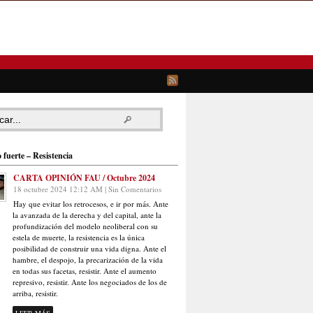
 fuerte – Resistencia
CARTA OPINIÓN FAU / Octubre 2024
18 octubre 2024 12:12 AM | Sin Comentarios
Hay que evitar los retrocesos, e ir por más. Ante
la avanzada de la derecha y del capital, ante la
profundización del modelo neoliberal con su
estela de muerte, la resistencia es la única
posibilidad de construir una vida digna. Ante el
hambre, el despojo, la precarización de la vida
en todas sus facetas, resistir. Ante el aumento
represivo, resistir. Ante los negociados de los de
arriba, resistir.