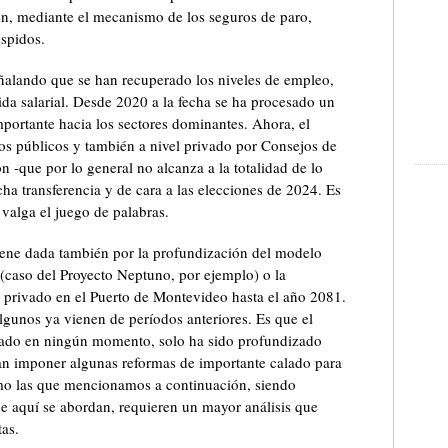
tén, mediante el mecanismo de los seguros de paro,
espidos.
ñalando que se han recuperado los niveles de empleo,
da salarial. Desde 2020 a la fecha se ha procesado un
mportante hacia los sectores dominantes. Ahora, el
ios públicos y también a nivel privado por Consejos de
ón -que por lo general no alcanza a la totalidad de lo
cha transferencia y de cara a las elecciones de 2024. Es
 valga el juego de palabras.
viene dada también por la profundización del modelo
 (caso del Proyecto Neptuno, por ejemplo) o la
l privado en el Puerto de Montevideo hasta el año 2081.
gunos ya vienen de períodos anteriores. Es que el
nado en ningún momento, solo ha sido profundizado
ntan imponer algunas reformas de importante calado para
omo las que mencionamos a continuación, siendo
ue aquí se abordan, requieren un mayor análisis que
tas.