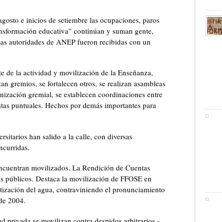
gosto e inicios de setiembre las ocupaciones, paros
ransformación educativa” continúan y suman gente,
Las autoridades de ANEP fueron recibidas con un
 de la actividad y movilización de la Enseñanza,
zan gremios, se fortalecen otros, se realizan asambleas
nización gremial, se establecen coordinaciones entre
stas puntuales. Hechos por demás importantes para
sitarios han salido a la calle, con diversas
ncurridas.
 encuentran movilizados. La Rendición de Cuentas
os públicos. Destaca la movilización de FFOSE en
atización del agua, contraviniendo el pronunciamiento
 de 2004.
ad privada se movilizan contra despidos arbitrarios -