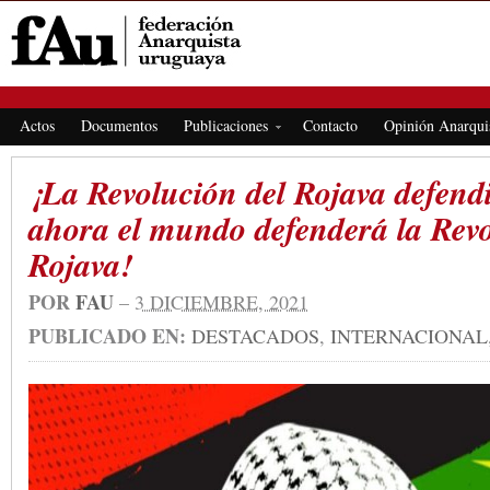
FEDERACIÓN ANARQUISTA URUGUAYA
Actos
Documentos
Publicaciones
Contacto
Opinión Anarqui
¡La Revolución del Rojava defend
ahora el mundo defenderá la Rev
Rojava!
POR
FAU
–
3 DICIEMBRE, 2021
PUBLICADO EN:
DESTACADOS
,
INTERNACIONAL