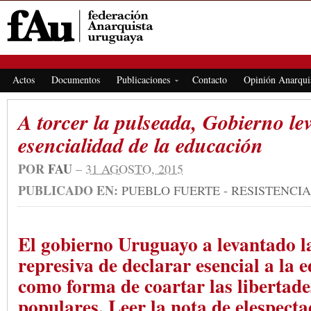
FEDERACIÓN ANARQUISTA URUGUAYA
Actos
Documentos
Publicaciones
Contacto
Opinión Anarqui
A torcer la pulseada, Gobierno le
esencialidad de la educación
POR
FAU
–
31 AGOSTO, 2015
PUBLICADO EN:
PUEBLO FUERTE - RESISTENCIA
El gobierno Uruguayo a levantado 
represiva de declarar esencial a la 
como forma de coartar las libertades
populares. Leer la nota de elespect