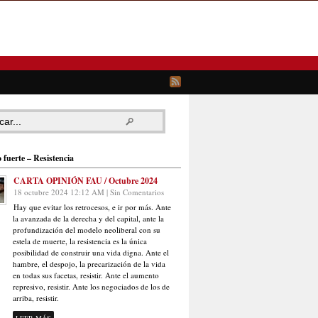
 fuerte – Resistencia
CARTA OPINIÓN FAU / Octubre 2024
18 octubre 2024 12:12 AM | Sin Comentarios
Hay que evitar los retrocesos, e ir por más. Ante
la avanzada de la derecha y del capital, ante la
profundización del modelo neoliberal con su
estela de muerte, la resistencia es la única
posibilidad de construir una vida digna. Ante el
hambre, el despojo, la precarización de la vida
en todas sus facetas, resistir. Ante el aumento
represivo, resistir. Ante los negociados de los de
arriba, resistir.