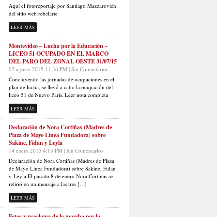
Aquí el fotoreportaje por Santiago Mazzarovich
del sitio web rebelarte
LEER MÁS
Montevideo – Lucha por la Educación –
LICEO 51 OCUPADO EN EL MARCO
DEL PARO DEL ZONAL OESTE 31/07/15
02 agosto 2015 11:36 PM | Sin Comentarios
Concluyendo las jornadas de ocupaciones en el
plan de lucha, se llevó a cabo la ocupación del
liceo 51 de Nuevo París. Leer nota completa
LEER MÁS
Declaración de Nora Cortiñas (Madres de
Plaza de Mayo Linea Fundadora) sobre
Sakine, Fidan y Leyla
14 enero 2015 4:13 PM | Sin Comentarios
Declaración de Nora Cortiñas (Madres de Plaza
de Mayo Linea Fundadora) sobre Sakine, Fidan
y Leyla El pasado 8 de enero Nora Cortiñas se
refirió en un mensaje a las tres […]
LEER MÁS
Fotos y proclama de la marcha por la