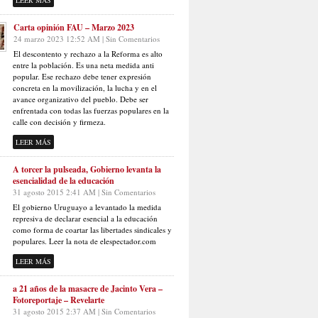
LEER MÁS
Carta opinión FAU – Marzo 2023
24 marzo 2023 12:52 AM | Sin Comentarios
El descontento y rechazo a la Reforma es alto
entre la población. Es una neta medida anti
popular. Ese rechazo debe tener expresión
concreta en la movilización, la lucha y en el
avance organizativo del pueblo. Debe ser
enfrentada con todas las fuerzas populares en la
calle con decisión y firmeza.
LEER MÁS
A torcer la pulseada, Gobierno levanta la
esencialidad de la educación
31 agosto 2015 2:41 AM | Sin Comentarios
El gobierno Uruguayo a levantado la medida
represiva de declarar esencial a la educación
como forma de coartar las libertades sindicales y
populares. Leer la nota de elespectador.com
LEER MÁS
a 21 años de la masacre de Jacinto Vera –
Fotoreportaje – Revelarte
31 agosto 2015 2:37 AM | Sin Comentarios