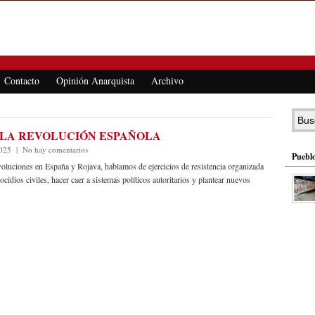
Contacto
Opinión Anarquista
Archivo
E LA REVOLUCIÓN ESPAÑOLA
2025
|
No hay comentarios
Pueblo
evoluciones en España y Rojava, hablamos de ejercicios de resistencia organizada
cidios civiles, hacer caer a sistemas políticos autoritarios y plantear nuevos