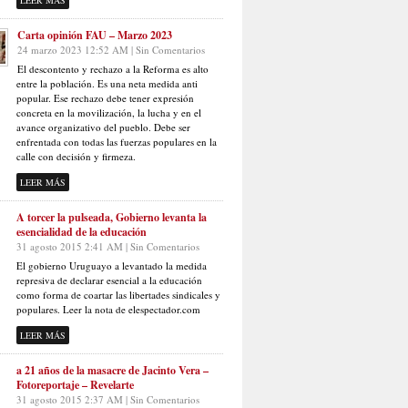
LEER MÁS
Carta opinión FAU – Marzo 2023
24 marzo 2023 12:52 AM | Sin Comentarios
El descontento y rechazo a la Reforma es alto
entre la población. Es una neta medida anti
popular. Ese rechazo debe tener expresión
concreta en la movilización, la lucha y en el
avance organizativo del pueblo. Debe ser
enfrentada con todas las fuerzas populares en la
calle con decisión y firmeza.
LEER MÁS
A torcer la pulseada, Gobierno levanta la
esencialidad de la educación
31 agosto 2015 2:41 AM | Sin Comentarios
El gobierno Uruguayo a levantado la medida
represiva de declarar esencial a la educación
como forma de coartar las libertades sindicales y
populares. Leer la nota de elespectador.com
LEER MÁS
a 21 años de la masacre de Jacinto Vera –
Fotoreportaje – Revelarte
31 agosto 2015 2:37 AM | Sin Comentarios