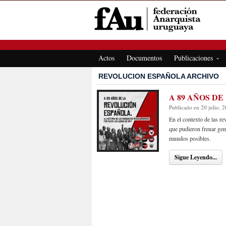
FEDERACIÓN ANARQUISTA URUGUAYA
Actos
Documentos
Publicaciones
REVOLUCION ESPAÑOLA ARCHIVO
A 89 AÑOS D
Publicado en 20 julio, 
En el contexto de las r
que pudieron frenar geno
mundos posibles.
Sigue Leyendo...