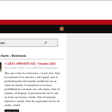
 fuerte – Resistencia
CARTA OPINIÓN FAU / Octubre 2024
18 octubre 2024 12:12 AM | Sin Comentarios
Hay que evitar los retrocesos, e ir por más. Ante
la avanzada de la derecha y del capital, ante la
profundización del modelo neoliberal con su
estela de muerte, la resistencia es la única
posibilidad de construir una vida digna. Ante el
hambre, el despojo, la precarización de la vida
en todas sus facetas, resistir. Ante el aumento
represivo, resistir. Ante los negociados de los de
arriba, resistir.