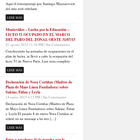
Aquí el fotoreportaje por Santiago Mazzarovich
del sitio web rebelarte
LEER MÁS
Montevideo – Lucha por la Educación –
LICEO 51 OCUPADO EN EL MARCO
DEL PARO DEL ZONAL OESTE 31/07/15
02 agosto 2015 11:36 PM | Sin Comentarios
Concluyendo las jornadas de ocupaciones en el
plan de lucha, se llevó a cabo la ocupación del
liceo 51 de Nuevo París. Leer nota completa
LEER MÁS
Declaración de Nora Cortiñas (Madres de
Plaza de Mayo Linea Fundadora) sobre
Sakine, Fidan y Leyla
14 enero 2015 4:13 PM | Sin Comentarios
Declaración de Nora Cortiñas (Madres de Plaza
de Mayo Linea Fundadora) sobre Sakine, Fidan
y Leyla El pasado 8 de enero Nora Cortiñas se
refirió en un mensaje a las tres […]
LEER MÁS
Fotos y proclama de la marcha por la