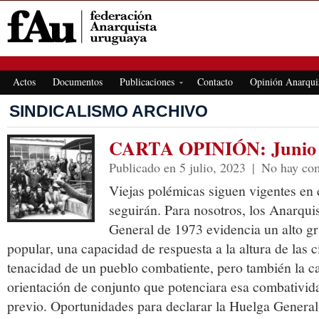
FEDERACIÓN ANARQUISTA URUGUAYA
Actos
Documentos
Publicaciones
Contacto
Opinión Anarqui
SINDICALISMO ARCHIVO
CARTA OPINIÓN: Junio 
Publicado en 5 julio, 2023
|
No hay com
Viejas polémicas siguen vigentes en 
seguirán. Para nosotros, los Anarqui
General de 1973 evidencia un alto g
popular, una capacidad de respuesta a la altura de las c
tenacidad de un pueblo combatiente, pero también la c
orientación de conjunto que potenciara esa combativid
previo. Oportunidades para declarar la Huelga General