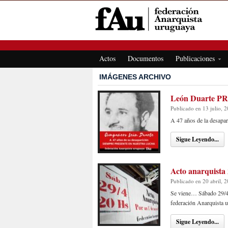
FEDERACIÓN ANARQUISTA URUGUAYA
Actos
Documentos
Publicaciones
IMÁGENES ARCHIVO
León Duarte 
Publicado en 13 julio, 
A 47 años de la desapar
Sigue Leyendo...
Acto anarquista 
Publicado en 20 abril, 
Se viene… Sábado 29/4 
federación Anarquista 
Sigue Leyendo...