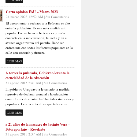
LEER MÁS
Carta opinión FAU – Marzo 2023
24 marzo 2023 12:52 AM | Sin Comentarios
El descontento y rechazo a la Reforma es alto
entre la población. Es una neta medida anti
popular. Ese rechazo debe tener expresión
concreta en la movilización, la lucha y en el
avance organizativo del pueblo. Debe ser
enfrentada con todas las fuerzas populares en la
calle con decisión y firmeza.
LEER MÁS
A torcer la pulseada, Gobierno levanta la
esencialidad de la educación
31 agosto 2015 2:41 AM | Sin Comentarios
El gobierno Uruguayo a levantado la medida
represiva de declarar esencial a la educación
como forma de coartar las libertades sindicales y
populares. Leer la nota de elespectador.com
LEER MÁS
a 21 años de la masacre de Jacinto Vera –
Fotoreportaje – Revelarte
31 agosto 2015 2:37 AM | Sin Comentarios