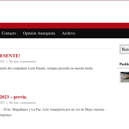
Contacto
Opinión Anarquista
Archivo
PRESENTE!
2023
|
No hay comentarios
Pueblo
ición del compañero León Duarte, siempre presente en nuestra lucha.
2023 – previa.
2023
|
No hay comentarios
- 20 hs. Magallanes y La Paz. Acto Anarquista por un 1ro de Mayo clasista. -
uruguaya-