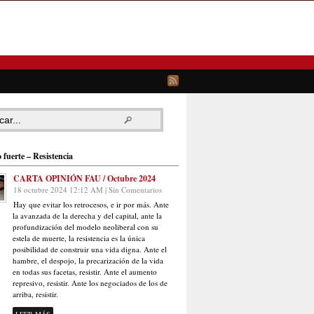
 fuerte – Resistencia
CARTA OPINIÓN FAU / Octubre 2024
18 octubre 2024 12:12 AM | Sin Comentarios
Hay que evitar los retrocesos, e ir por más. Ante
la avanzada de la derecha y del capital, ante la
profundización del modelo neoliberal con su
estela de muerte, la resistencia es la única
posibilidad de construir una vida digna. Ante el
hambre, el despojo, la precarización de la vida
en todas sus facetas, resistir. Ante el aumento
represivo, resistir. Ante los negociados de los de
arriba, resistir.