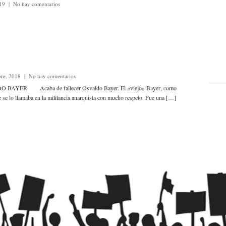
019
|
No hay comentarios
bre, 2018
|
No hay comentarios
YER Acaba de fallecer Osvaldo Bayer. El «viejo» Bayer, como
 se lo llamaba en la militancia anarquista con mucho respeto. Fue una […]