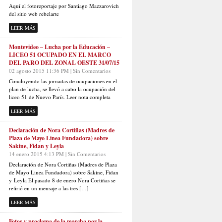
Aquí el fotoreportaje por Santiago Mazzarovich
del sitio web rebelarte
LEER MÁS
Montevideo – Lucha por la Educación –
LICEO 51 OCUPADO EN EL MARCO
DEL PARO DEL ZONAL OESTE 31/07/15
02 agosto 2015 11:36 PM | Sin Comentarios
Concluyendo las jornadas de ocupaciones en el
plan de lucha, se llevó a cabo la ocupación del
liceo 51 de Nuevo París. Leer nota completa
LEER MÁS
Declaración de Nora Cortiñas (Madres de
Plaza de Mayo Linea Fundadora) sobre
Sakine, Fidan y Leyla
14 enero 2015 4:13 PM | Sin Comentarios
Declaración de Nora Cortiñas (Madres de Plaza
de Mayo Linea Fundadora) sobre Sakine, Fidan
y Leyla El pasado 8 de enero Nora Cortiñas se
refirió en un mensaje a las tres […]
LEER MÁS
Fotos y proclama de la marcha por la