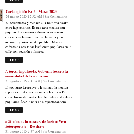
LEER MÁS
Carta opinión FAU – Marzo 2023
24 marzo 2023 12:52 AM | Sin Comentarios
El descontento y rechazo a la Reforma es alto
entre la población. Es una neta medida anti
popular. Ese rechazo debe tener expresión
concreta en la movilización, la lucha y en el
avance organizativo del pueblo. Debe ser
enfrentada con todas las fuerzas populares en la
calle con decisión y firmeza.
LEER MÁS
A torcer la pulseada, Gobierno levanta la
esencialidad de la educación
31 agosto 2015 2:41 AM | Sin Comentarios
El gobierno Uruguayo a levantado la medida
represiva de declarar esencial a la educación
como forma de coartar las libertades sindicales y
populares. Leer la nota de elespectador.com
LEER MÁS
a 21 años de la masacre de Jacinto Vera –
Fotoreportaje – Revelarte
31 agosto 2015 2:37 AM | Sin Comentarios