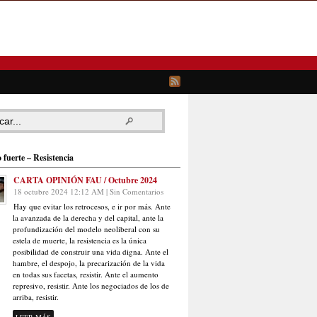
 fuerte – Resistencia
CARTA OPINIÓN FAU / Octubre 2024
18 octubre 2024 12:12 AM | Sin Comentarios
Hay que evitar los retrocesos, e ir por más. Ante
la avanzada de la derecha y del capital, ante la
profundización del modelo neoliberal con su
estela de muerte, la resistencia es la única
posibilidad de construir una vida digna. Ante el
hambre, el despojo, la precarización de la vida
en todas sus facetas, resistir. Ante el aumento
represivo, resistir. Ante los negociados de los de
arriba, resistir.