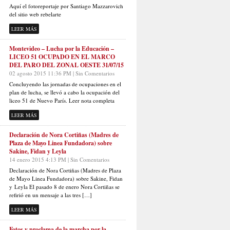
Aquí el fotoreportaje por Santiago Mazzarovich
del sitio web rebelarte
LEER MÁS
Montevideo – Lucha por la Educación –
LICEO 51 OCUPADO EN EL MARCO
DEL PARO DEL ZONAL OESTE 31/07/15
02 agosto 2015 11:36 PM | Sin Comentarios
Concluyendo las jornadas de ocupaciones en el
plan de lucha, se llevó a cabo la ocupación del
liceo 51 de Nuevo París. Leer nota completa
LEER MÁS
Declaración de Nora Cortiñas (Madres de
Plaza de Mayo Linea Fundadora) sobre
Sakine, Fidan y Leyla
14 enero 2015 4:13 PM | Sin Comentarios
Declaración de Nora Cortiñas (Madres de Plaza
de Mayo Linea Fundadora) sobre Sakine, Fidan
y Leyla El pasado 8 de enero Nora Cortiñas se
refirió en un mensaje a las tres […]
LEER MÁS
Fotos y proclama de la marcha por la