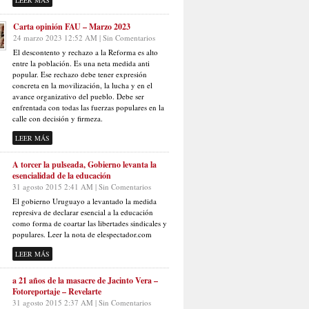
LEER MÁS
Carta opinión FAU – Marzo 2023
24 marzo 2023 12:52 AM | Sin Comentarios
El descontento y rechazo a la Reforma es alto
entre la población. Es una neta medida anti
popular. Ese rechazo debe tener expresión
concreta en la movilización, la lucha y en el
avance organizativo del pueblo. Debe ser
enfrentada con todas las fuerzas populares en la
calle con decisión y firmeza.
LEER MÁS
A torcer la pulseada, Gobierno levanta la
esencialidad de la educación
31 agosto 2015 2:41 AM | Sin Comentarios
El gobierno Uruguayo a levantado la medida
represiva de declarar esencial a la educación
como forma de coartar las libertades sindicales y
populares. Leer la nota de elespectador.com
LEER MÁS
a 21 años de la masacre de Jacinto Vera –
Fotoreportaje – Revelarte
31 agosto 2015 2:37 AM | Sin Comentarios