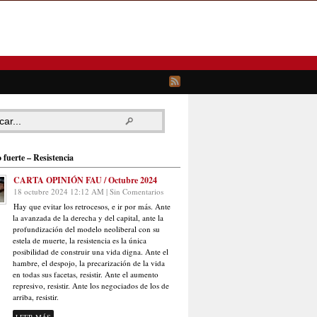
 fuerte – Resistencia
CARTA OPINIÓN FAU / Octubre 2024
18 octubre 2024 12:12 AM | Sin Comentarios
Hay que evitar los retrocesos, e ir por más. Ante
la avanzada de la derecha y del capital, ante la
profundización del modelo neoliberal con su
estela de muerte, la resistencia es la única
posibilidad de construir una vida digna. Ante el
hambre, el despojo, la precarización de la vida
en todas sus facetas, resistir. Ante el aumento
represivo, resistir. Ante los negociados de los de
arriba, resistir.