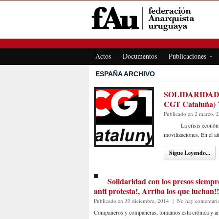
FEDERACIÓN ANARQUISTA URUGUAYA
Actos
Documentos
Publicaciones
ESPAÑA ARCHIVO
SOLIDARIDAD 
CGT Cataluña)
Publicado en 2 marzo, 
La crisis económico-s
movilizaciones. En el 
Sigue Leyendo...
Solidaridad con los presos siempre
anti protesta!, Arriba los que luchan!
Publicado en 30 diciembre, 2014
|
No hay comentari
Compañeros y compañeras, tomamos esta crónica y artí