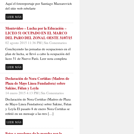
Aquí el fotoreportaje por Santiago Mazzarovich
del sitio web rebelarte
LEER MÁS
Montevideo – Lucha por la Educación –
LICEO 51 OCUPADO EN EL MARCO
DEL PARO DEL ZONAL OESTE 31/07/15
02 agosto 2015 11:36 PM | Sin Comentarios
Concluyendo las jornadas de ocupaciones en el
plan de lucha, se llevó a cabo la ocupación del
liceo 51 de Nuevo París. Leer nota completa
LEER MÁS
Declaración de Nora Cortiñas (Madres de
Plaza de Mayo Linea Fundadora) sobre
Sakine, Fidan y Leyla
14 enero 2015 4:13 PM | Sin Comentarios
Declaración de Nora Cortiñas (Madres de Plaza
de Mayo Linea Fundadora) sobre Sakine, Fidan
y Leyla El pasado 8 de enero Nora Cortiñas se
refirió en un mensaje a las tres […]
LEER MÁS
Fotos y proclama de la marcha por la