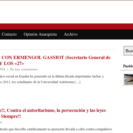
Contacto
Opinión Anarquista
Archivo
CON ERMENGOL GASSIOT (Secretario General de
 Y LOS «27»
Pueblo
2018
|
No hay comentarios
ocial en España ha generado en la última década importantes luchas y
año 2013, los estudiantes de la Universidad Autónoma […]
!!, Contra el autoritarismo, la persecución y las leyes
! Siempre!!
os
culo que describe sintéticamente la operación llevada a cabo contra compañeros