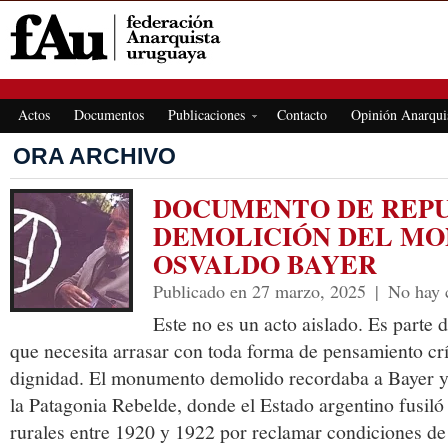
FEDERACIÓN ANARQUISTA URUGUAYA
Actos
Documentos
Publicaciones
Contacto
Opinión Anarqui
ORA ARCHIVO
DOCUMENTO DE REPU
DEMOLICIÓN DEL M
OSVALDO BAYER
Publicado en 27 marzo, 2025
|
No hay 
Este no es un acto aislado. Es parte 
que necesita arrasar con toda forma de pensamiento crít
dignidad. El monumento demolido recordaba a Bayer y 
la Patagonia Rebelde, donde el Estado argentino fusiló
rurales entre 1920 y 1922 por reclamar condiciones de 