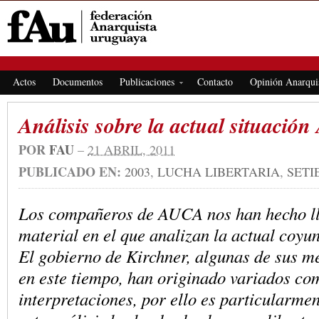
FEDERACIÓN ANARQUISTA URUGUAYA
Actos
Documentos
Publicaciones
Contacto
Opinión Anarqui
Análisis sobre la actual situación
POR
FAU
–
21 ABRIL, 2011
PUBLICADO EN:
2003
,
LUCHA LIBERTARIA
,
SETI
Los compañeros de AUCA nos han hecho ll
material en el que analizan la actual coyu
El gobierno de Kirchner, algunas de sus 
en este tiempo, han originado variados co
interpretaciones, por ello es particularmen