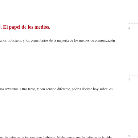
 El papel de los medios.
a los noticieros y los comentarios de la mayoría de los medios de comunicación
os revueltos. Otro tanto, y con sentido diferente, podría decirse hoy sobre los
s: la defensa de los recursos hídricos. Nada menos que la defensa de la vida.