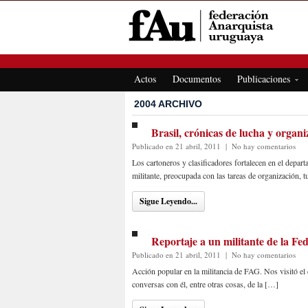
FEDERACIÓN ANARQUISTA URUGUAYA
Actos
Documentos
Publicaciones
2004 ARCHIVO
Brasil, crónicas de lucha y organi
Publicado en 21 abril, 2011
|
No hay comentarios
Los cartoneros y clasificadores fortalecen en el dep
militante, preocupada con las tareas de organización, 
Sigue Leyendo...
Reportaje a un militante de la F
Publicado en 21 abril, 2011
|
No hay comentarios
Acción popular en la militancia de FAG. Nos visitó e
conversas con él, entre otras cosas, de la […]