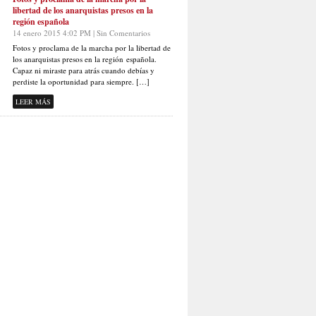
libertad de los anarquistas presos en la
región española
14 enero 2015 4:02 PM | Sin Comentarios
Fotos y proclama de la marcha por la libertad de
los anarquistas presos en la región española.
Capaz ni miraste para atrás cuando debías y
perdiste la oportunidad para siempre. […]
LEER MÁS