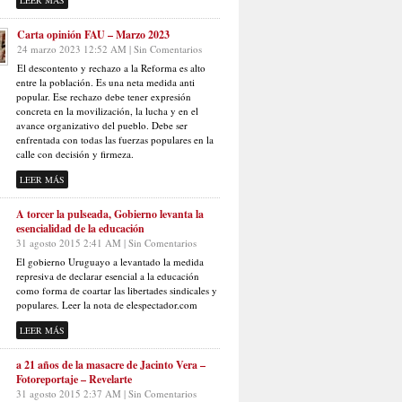
LEER MÁS
Carta opinión FAU – Marzo 2023
24 marzo 2023 12:52 AM | Sin Comentarios
El descontento y rechazo a la Reforma es alto
entre la población. Es una neta medida anti
popular. Ese rechazo debe tener expresión
concreta en la movilización, la lucha y en el
avance organizativo del pueblo. Debe ser
enfrentada con todas las fuerzas populares en la
calle con decisión y firmeza.
LEER MÁS
A torcer la pulseada, Gobierno levanta la
esencialidad de la educación
31 agosto 2015 2:41 AM | Sin Comentarios
El gobierno Uruguayo a levantado la medida
represiva de declarar esencial a la educación
como forma de coartar las libertades sindicales y
populares. Leer la nota de elespectador.com
LEER MÁS
a 21 años de la masacre de Jacinto Vera –
Fotoreportaje – Revelarte
31 agosto 2015 2:37 AM | Sin Comentarios