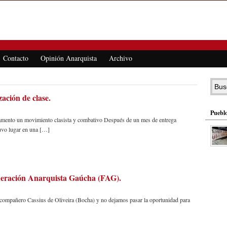
Contacto
Opinión Anarquista
Archivo
zación de clase.
Pueblo
artamento un movimiento clasista y combativo Después de un mes de entrega
tuvo lugar en una […]
ederación Anarquista Gaúcha (FAG).
l compañero Cassius de Oliveira (Bocha) y no dejamos pasar la oportunidad para