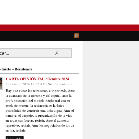
 fuerte – Resistencia
CARTA OPINIÓN FAU / Octubre 2024
18 octubre 2024 12:12 AM | Sin Comentarios
Hay que evitar los retrocesos, e ir por más. Ante
la avanzada de la derecha y del capital, ante la
profundización del modelo neoliberal con su
estela de muerte, la resistencia es la única
posibilidad de construir una vida digna. Ante el
hambre, el despojo, la precarización de la vida
en todas sus facetas, resistir. Ante el aumento
represivo, resistir. Ante los negociados de los de
arriba, resistir.