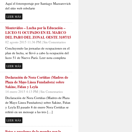
Aquí el fotoreportaje por Santiago Mazzarovich
del sitio web rebelarte
LEER MÁS
Montevideo – Lucha por la Educación –
LICEO 51 OCUPADO EN EL MARCO
DEL PARO DEL ZONAL OESTE 31/07/15
02 agosto 2015 11:36 PM | Sin Comentarios
Concluyendo las jornadas de ocupaciones en el
plan de lucha, se llevó a cabo la ocupación del
liceo 51 de Nuevo París. Leer nota completa
LEER MÁS
Declaración de Nora Cortiñas (Madres de
Plaza de Mayo Linea Fundadora) sobre
Sakine, Fidan y Leyla
14 enero 2015 4:13 PM | Sin Comentarios
Declaración de Nora Cortiñas (Madres de Plaza
de Mayo Linea Fundadora) sobre Sakine, Fidan
y Leyla El pasado 8 de enero Nora Cortiñas se
refirió en un mensaje a las tres […]
LEER MÁS
Fotos y proclama de la marcha por la