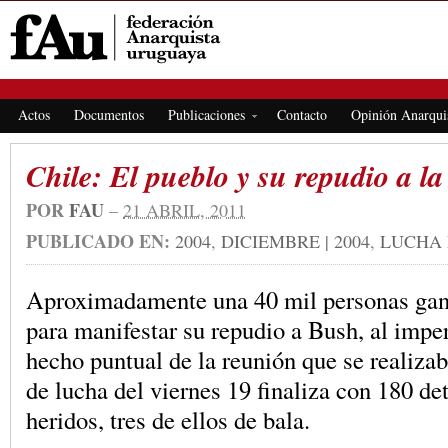
FEDERACIÓN ANARQUISTA URUGUAYA
Actos
Documentos
Publicaciones
Contacto
Opinión Anarqui
Chile: El pueblo y su repudio a 
POR
FAU
–
21 ABRIL, 2011
PUBLICADO EN:
2004
,
DICIEMBRE | 2004
,
LUCHA 
Aproximadamente una 40 mil personas gana
para manifestar su repudio a Bush, al impe
hecho puntual de la reunión que se realiza
de lucha del viernes 19 finaliza con 180 de
heridos, tres de ellos de bala.