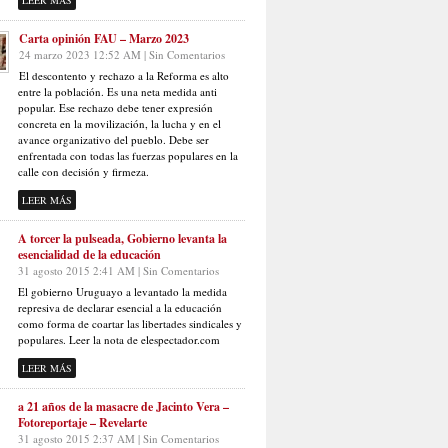
LEER MÁS
Carta opinión FAU – Marzo 2023
24 marzo 2023 12:52 AM | Sin Comentarios
El descontento y rechazo a la Reforma es alto
entre la población. Es una neta medida anti
popular. Ese rechazo debe tener expresión
concreta en la movilización, la lucha y en el
avance organizativo del pueblo. Debe ser
enfrentada con todas las fuerzas populares en la
calle con decisión y firmeza.
LEER MÁS
A torcer la pulseada, Gobierno levanta la
esencialidad de la educación
31 agosto 2015 2:41 AM | Sin Comentarios
El gobierno Uruguayo a levantado la medida
represiva de declarar esencial a la educación
como forma de coartar las libertades sindicales y
populares. Leer la nota de elespectador.com
LEER MÁS
a 21 años de la masacre de Jacinto Vera –
Fotoreportaje – Revelarte
31 agosto 2015 2:37 AM | Sin Comentarios