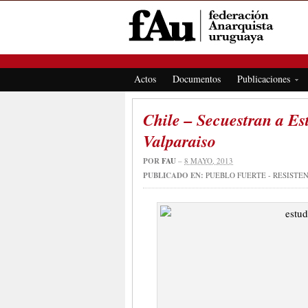
FEDERACIÓN ANARQUISTA URUGUAYA
Actos
Documentos
Publicaciones
Chile – Secuestran a Es
Valparaiso
POR
FAU
–
8 MAYO, 2013
PUBLICADO EN:
PUEBLO FUERTE - RESISTE