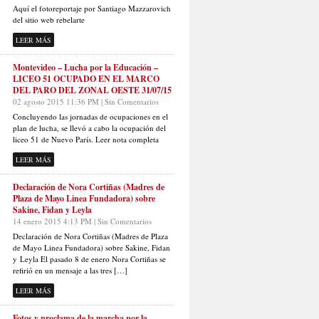
Aquí el fotoreportaje por Santiago Mazzarovich
del sitio web rebelarte
LEER MÁS
Montevideo – Lucha por la Educación –
LICEO 51 OCUPADO EN EL MARCO
DEL PARO DEL ZONAL OESTE 31/07/15
02 agosto 2015 11:36 PM | Sin Comentarios
Concluyendo las jornadas de ocupaciones en el
plan de lucha, se llevó a cabo la ocupación del
liceo 51 de Nuevo París. Leer nota completa
LEER MÁS
Declaración de Nora Cortiñas (Madres de
Plaza de Mayo Linea Fundadora) sobre
Sakine, Fidan y Leyla
14 enero 2015 4:13 PM | Sin Comentarios
Declaración de Nora Cortiñas (Madres de Plaza
de Mayo Linea Fundadora) sobre Sakine, Fidan
y Leyla El pasado 8 de enero Nora Cortiñas se
refirió en un mensaje a las tres […]
LEER MÁS
Fotos y proclama de la marcha por la