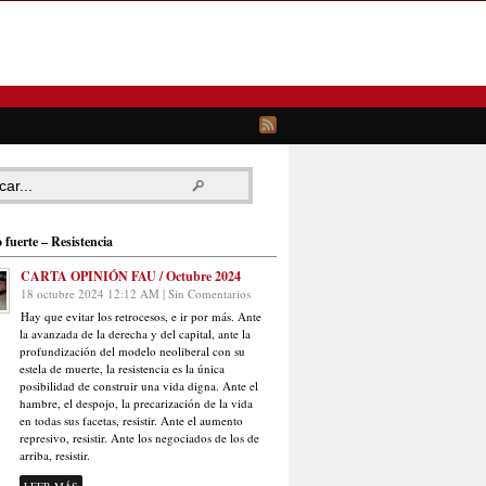
 fuerte – Resistencia
CARTA OPINIÓN FAU / Octubre 2024
18 octubre 2024 12:12 AM | Sin Comentarios
Hay que evitar los retrocesos, e ir por más. Ante
la avanzada de la derecha y del capital, ante la
profundización del modelo neoliberal con su
estela de muerte, la resistencia es la única
posibilidad de construir una vida digna. Ante el
hambre, el despojo, la precarización de la vida
en todas sus facetas, resistir. Ante el aumento
represivo, resistir. Ante los negociados de los de
arriba, resistir.