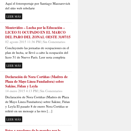
Aquí el fotoreportaje por Santiago Mazzarovich
del sitio web rebelarte
LEER MÁS
Montevideo – Lucha por la Educación –
LICEO 51 OCUPADO EN EL MARCO
DEL PARO DEL ZONAL OESTE 31/07/15
02 agosto 2015 11:36 PM | Sin Comentarios
Concluyendo las jornadas de ocupaciones en el
plan de lucha, se llevó a cabo la ocupación del
liceo 51 de Nuevo París. Leer nota completa
LEER MÁS
Declaración de Nora Cortiñas (Madres de
Plaza de Mayo Linea Fundadora) sobre
Sakine, Fidan y Leyla
14 enero 2015 4:13 PM | Sin Comentarios
Declaración de Nora Cortiñas (Madres de Plaza
de Mayo Linea Fundadora) sobre Sakine, Fidan
y Leyla El pasado 8 de enero Nora Cortiñas se
refirió en un mensaje a las tres […]
LEER MÁS
Fotos y proclama de la marcha por la