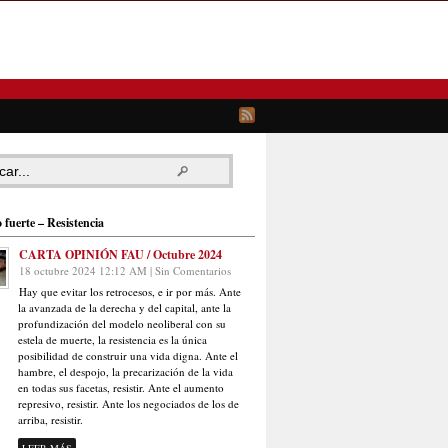
 fuerte – Resistencia
CARTA OPINIÓN FAU / Octubre 2024
18 octubre 2024 12:12 AM | Sin Comentarios
Hay que evitar los retrocesos, e ir por más. Ante
la avanzada de la derecha y del capital, ante la
profundización del modelo neoliberal con su
estela de muerte, la resistencia es la única
posibilidad de construir una vida digna. Ante el
hambre, el despojo, la precarización de la vida
en todas sus facetas, resistir. Ante el aumento
represivo, resistir. Ante los negociados de los de
arriba, resistir.