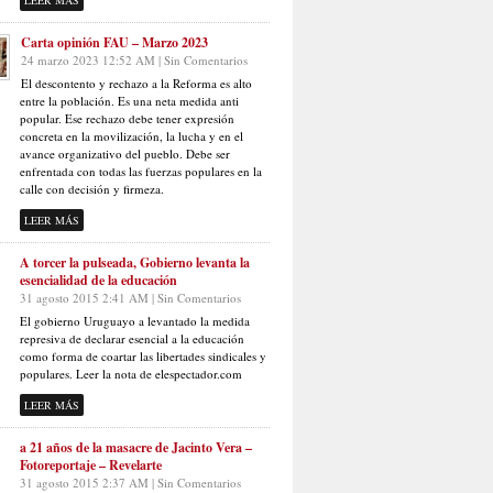
LEER MÁS
Carta opinión FAU – Marzo 2023
24 marzo 2023 12:52 AM | Sin Comentarios
El descontento y rechazo a la Reforma es alto
entre la población. Es una neta medida anti
popular. Ese rechazo debe tener expresión
concreta en la movilización, la lucha y en el
avance organizativo del pueblo. Debe ser
enfrentada con todas las fuerzas populares en la
calle con decisión y firmeza.
LEER MÁS
A torcer la pulseada, Gobierno levanta la
esencialidad de la educación
31 agosto 2015 2:41 AM | Sin Comentarios
El gobierno Uruguayo a levantado la medida
represiva de declarar esencial a la educación
como forma de coartar las libertades sindicales y
populares. Leer la nota de elespectador.com
LEER MÁS
a 21 años de la masacre de Jacinto Vera –
Fotoreportaje – Revelarte
31 agosto 2015 2:37 AM | Sin Comentarios