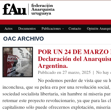
FEDERACIÓN ANARQUISTA URUGUAYA
Actos
Documentos
Publicaciones
Contacto
Opinión Anarqui
OAC ARCHIVO
POR UN 24 DE MARZO
Declaración del Anarquis
Argentina.
Publicado en 27 marzo, 2025
|
No hay 
No podemos perder de vista que su l
inconclusa, que su pelea era por una revolución social,
sociedad socialista libertaria, sin hambre ni miseria p
retomar este proyecto revolucionario, ya que para las c
capitalismo sólo puede ofrecernos explotación, miseria