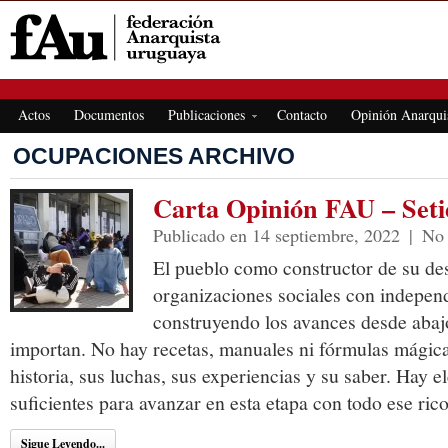
FEDERACIÓN ANARQUISTA URUGUAYA
Actos
Documentos
Publicaciones
Contacto
Opinión Anarqui
OCUPACIONES ARCHIVO
Carta Opinión FAU – Set
Publicado en 14 septiembre, 2022
|
No 
El pueblo como constructor de su des
organizaciones sociales con independ
construyendo los avances desde abaj
importan. No hay recetas, manuales ni fórmulas mágica
historia, sus luchas, sus experiencias y su saber. Hay
suficientes para avanzar en esta etapa con todo ese ric
Sigue Leyendo...