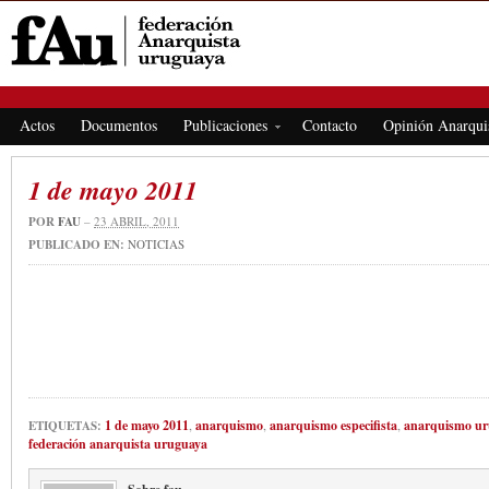
FEDERACIÓN ANARQUISTA URUGUAYA
Actos
Documentos
Publicaciones
Contacto
Opinión Anarqui
1 de mayo 2011
POR
FAU
–
23 ABRIL, 2011
PUBLICADO EN:
NOTICIAS
1 de mayo 2011
,
anarquismo
,
anarquismo especifista
,
anarquismo ur
ETIQUETAS:
federación anarquista uruguaya