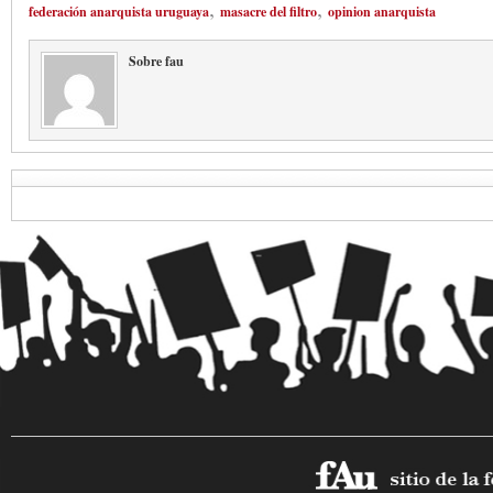
,
,
federación anarquista uruguaya
masacre del filtro
opinion anarquista
Sobre fau