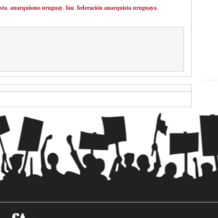
sta
,
anarquismo uruguay
,
fau
,
federación anarquista uruguaya
,