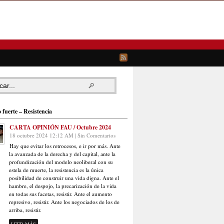
 fuerte – Resistencia
CARTA OPINIÓN FAU / Octubre 2024
18 octubre 2024 12:12 AM | Sin Comentarios
Hay que evitar los retrocesos, e ir por más. Ante
la avanzada de la derecha y del capital, ante la
profundización del modelo neoliberal con su
estela de muerte, la resistencia es la única
posibilidad de construir una vida digna. Ante el
hambre, el despojo, la precarización de la vida
en todas sus facetas, resistir. Ante el aumento
represivo, resistir. Ante los negociados de los de
arriba, resistir.