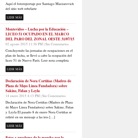
Aquí el fotoreportaje por Santiago Mazzarovich
del sitio web rebelarte
LEER MÁS
Montevideo – Lucha por la Educación –
LICEO 51 OCUPADO EN EL MARCO
DEL PARO DEL ZONAL OESTE 31/07/15
02 agosto 2015 11:36 PM | Sin Comentarios
Concluyendo las jornadas de ocupaciones en el
plan de lucha, se llevó a cabo la ocupación del
liceo 51 de Nuevo París. Leer nota completa
LEER MÁS
Declaración de Nora Cortiñas (Madres de
Plaza de Mayo Linea Fundadora) sobre
Sakine, Fidan y Leyla
14 enero 2015 4:13 PM | Sin Comentarios
Declaración de Nora Cortiñas (Madres de Plaza
de Mayo Linea Fundadora) sobre Sakine, Fidan
y Leyla El pasado 8 de enero Nora Cortiñas se
refirió en un mensaje a las tres […]
LEER MÁS
Fotos y proclama de la marcha por la