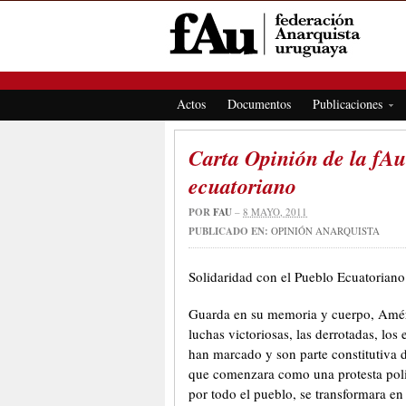
FEDERACIÓN ANARQUISTA URUGUAYA
Actos
Documentos
Publicaciones
Carta Opinión de la fAu
ecuatoriano
POR
FAU
–
8 MAYO, 2011
PUBLICADO EN:
OPINIÓN ANARQUISTA
Solidaridad con el Pueblo Ecuatoriano
Guarda en su memoria y cuerpo, Améric
luchas victoriosas, las derrotadas, los
han marcado y son parte constitutiva 
que comenzara como una protesta polic
por todo el pueblo, se transformara en 