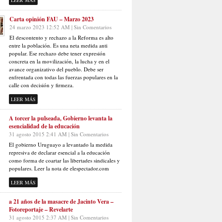
LEER MÁS
Carta opinión FAU – Marzo 2023
24 marzo 2023 12:52 AM | Sin Comentarios
El descontento y rechazo a la Reforma es alto
entre la población. Es una neta medida anti
popular. Ese rechazo debe tener expresión
concreta en la movilización, la lucha y en el
avance organizativo del pueblo. Debe ser
enfrentada con todas las fuerzas populares en la
calle con decisión y firmeza.
LEER MÁS
A torcer la pulseada, Gobierno levanta la
esencialidad de la educación
31 agosto 2015 2:41 AM | Sin Comentarios
El gobierno Uruguayo a levantado la medida
represiva de declarar esencial a la educación
como forma de coartar las libertades sindicales y
populares. Leer la nota de elespectador.com
LEER MÁS
a 21 años de la masacre de Jacinto Vera –
Fotoreportaje – Revelarte
31 agosto 2015 2:37 AM | Sin Comentarios