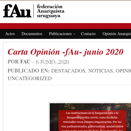
FEDERACIÓN ANARQUISTA URUGUAYA
Actos
Documentos
Publicaciones
Contacto
Opinión Anarqui
Carta Opinión -fAu- junio 2020
POR
FAU
–
6 JUNIO, 2020
PUBLICADO EN:
DESTACADOS
,
NOTICIAS
,
OPIN
UNCATEGORIZED