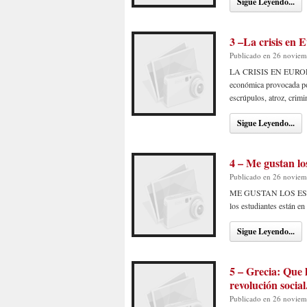
Sigue Leyendo...
3 –La crisis en 
Publicado en 26 noviem
LA CRISIS EN EUROPA.
económica provocada por
escrúpulos, atroz, cri
Sigue Leyendo...
4 – Me gustan los
Publicado en 26 noviem
ME GUSTAN LOS ESTU
los estudiantes están e
Sigue Leyendo...
5 – Grecia: Que l
revolución social
Publicado en 26 noviem