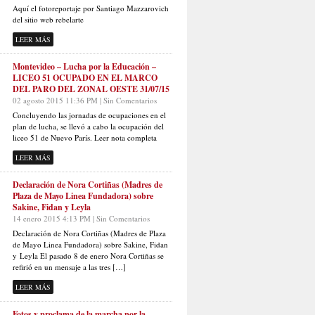
Aquí el fotoreportaje por Santiago Mazzarovich
del sitio web rebelarte
LEER MÁS
Montevideo – Lucha por la Educación –
LICEO 51 OCUPADO EN EL MARCO
DEL PARO DEL ZONAL OESTE 31/07/15
02 agosto 2015 11:36 PM | Sin Comentarios
Concluyendo las jornadas de ocupaciones en el
plan de lucha, se llevó a cabo la ocupación del
liceo 51 de Nuevo París. Leer nota completa
LEER MÁS
Declaración de Nora Cortiñas (Madres de
Plaza de Mayo Linea Fundadora) sobre
Sakine, Fidan y Leyla
14 enero 2015 4:13 PM | Sin Comentarios
Declaración de Nora Cortiñas (Madres de Plaza
de Mayo Linea Fundadora) sobre Sakine, Fidan
y Leyla El pasado 8 de enero Nora Cortiñas se
refirió en un mensaje a las tres […]
LEER MÁS
Fotos y proclama de la marcha por la