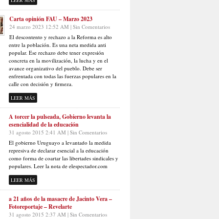
LEER MÁS
Carta opinión FAU – Marzo 2023
24 marzo 2023 12:52 AM | Sin Comentarios
El descontento y rechazo a la Reforma es alto
entre la población. Es una neta medida anti
popular. Ese rechazo debe tener expresión
concreta en la movilización, la lucha y en el
avance organizativo del pueblo. Debe ser
enfrentada con todas las fuerzas populares en la
calle con decisión y firmeza.
LEER MÁS
A torcer la pulseada, Gobierno levanta la
esencialidad de la educación
31 agosto 2015 2:41 AM | Sin Comentarios
El gobierno Uruguayo a levantado la medida
represiva de declarar esencial a la educación
como forma de coartar las libertades sindicales y
populares. Leer la nota de elespectador.com
LEER MÁS
a 21 años de la masacre de Jacinto Vera –
Fotoreportaje – Revelarte
31 agosto 2015 2:37 AM | Sin Comentarios