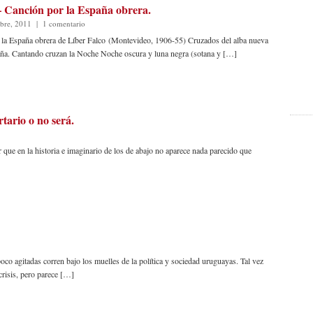
– Canción por la España obrera.
bre, 2011
|
1 comentario
 la España obrera de Líber Falco (Montevideo, 1906-55) Cruzados del alba nueva
aña. Cantando cruzan la Noche Noche oscura y luna negra (sotana y […]
rtario o no será.
r que en la historia e imaginario de los de abajo no aparece nada parecido que
as corren bajo los muelles de la política y sociedad uruguayas. Tal vez
crisis, pero parece […]