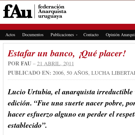
FEDERACIÓN ANARQUISTA URUGUAYA
Actos
Documentos
Publicaciones
Contacto
Opinión Anarqui
Estafar un banco, ¡Qué placer!
POR
FAU
–
21 ABRIL, 2011
PUBLICADO EN:
2006
,
50 AÑOS
,
LUCHA LIBERTA
Lucio Urtubia, el anarquista irreductible
edición.
“Fue una suerte nacer pobre, po
hacer esfuerzo alguno en perder el respet
establecido”.