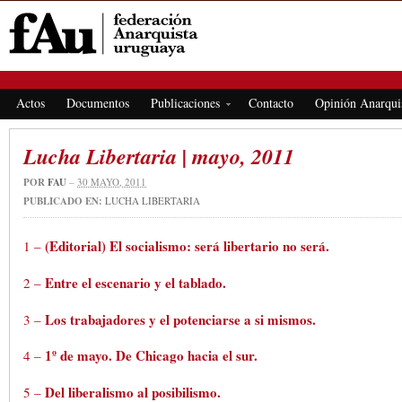
FEDERACIÓN ANARQUISTA URUGUAYA
Actos
Documentos
Publicaciones
Contacto
Opinión Anarqui
Lucha Libertaria | mayo, 2011
POR
FAU
–
30 MAYO, 2011
PUBLICADO EN:
LUCHA LIBERTARIA
(Editorial)
El socialismo: será libertario no será.
1 –
Entre el escenario y el tablado.
2 –
Los trabajadores y el potenciarse a si mismos.
3 –
1º
de mayo. De Chicago hacia el sur.
4 –
Del liberalismo al posibilismo.
5 –