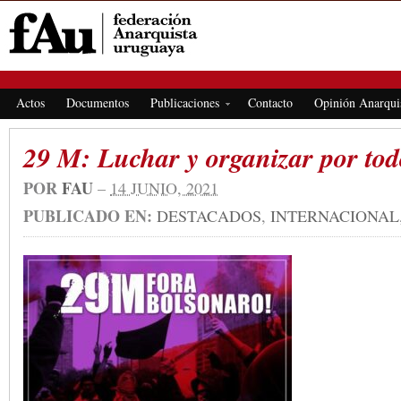
FEDERACIÓN ANARQUISTA URUGUAYA
Actos
Documentos
Publicaciones
Contacto
Opinión Anarqui
29 M: Luchar y organizar por tod
POR
FAU
–
14 JUNIO, 2021
PUBLICADO EN:
DESTACADOS
,
INTERNACIONAL