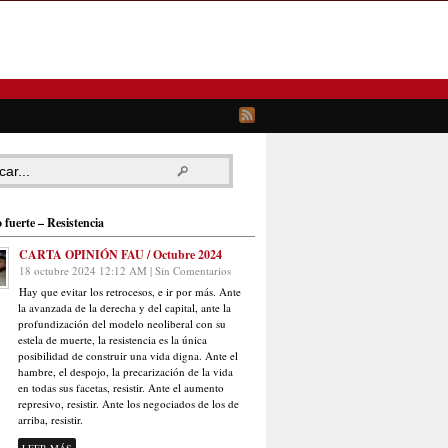
 fuerte – Resistencia
CARTA OPINIÓN FAU / Octubre 2024
18 octubre 2024 12:12 AM | Sin Comentarios
Hay que evitar los retrocesos, e ir por más. Ante
la avanzada de la derecha y del capital, ante la
profundización del modelo neoliberal con su
estela de muerte, la resistencia es la única
posibilidad de construir una vida digna. Ante el
hambre, el despojo, la precarización de la vida
en todas sus facetas, resistir. Ante el aumento
represivo, resistir. Ante los negociados de los de
arriba, resistir.