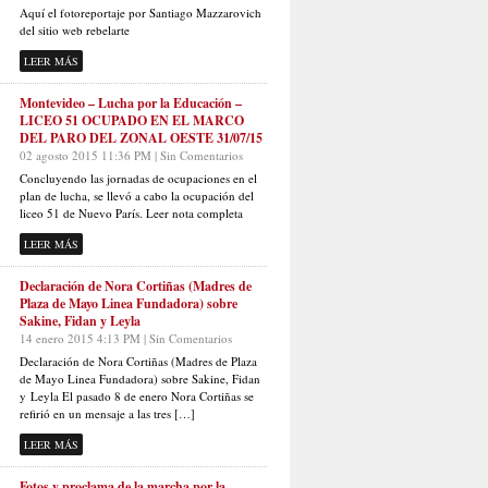
Aquí el fotoreportaje por Santiago Mazzarovich
del sitio web rebelarte
LEER MÁS
Montevideo – Lucha por la Educación –
LICEO 51 OCUPADO EN EL MARCO
DEL PARO DEL ZONAL OESTE 31/07/15
02 agosto 2015 11:36 PM | Sin Comentarios
Concluyendo las jornadas de ocupaciones en el
plan de lucha, se llevó a cabo la ocupación del
liceo 51 de Nuevo París. Leer nota completa
LEER MÁS
Declaración de Nora Cortiñas (Madres de
Plaza de Mayo Linea Fundadora) sobre
Sakine, Fidan y Leyla
14 enero 2015 4:13 PM | Sin Comentarios
Declaración de Nora Cortiñas (Madres de Plaza
de Mayo Linea Fundadora) sobre Sakine, Fidan
y Leyla El pasado 8 de enero Nora Cortiñas se
refirió en un mensaje a las tres […]
LEER MÁS
Fotos y proclama de la marcha por la