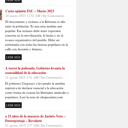
LEER MÁS
Carta opinión FAU – Marzo 2023
24 marzo 2023 12:52 AM | Sin Comentarios
El descontento y rechazo a la Reforma es alto
entre la población. Es una neta medida anti
popular. Ese rechazo debe tener expresión
concreta en la movilización, la lucha y en el
avance organizativo del pueblo. Debe ser
enfrentada con todas las fuerzas populares en la
calle con decisión y firmeza.
LEER MÁS
A torcer la pulseada, Gobierno levanta la
esencialidad de la educación
31 agosto 2015 2:41 AM | Sin Comentarios
El gobierno Uruguayo a levantado la medida
represiva de declarar esencial a la educación
como forma de coartar las libertades sindicales y
populares. Leer la nota de elespectador.com
LEER MÁS
a 21 años de la masacre de Jacinto Vera –
Fotoreportaje – Revelarte
31 agosto 2015 2:37 AM | Sin Comentarios