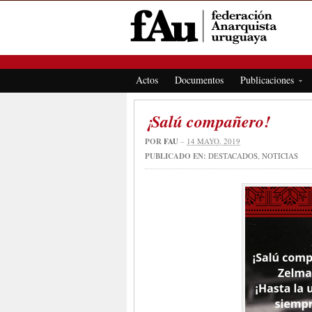
FEDERACIÓN ANARQUISTA URUGUAYA
Actos
Documentos
Publicaciones
¡Salú compañero!
POR
FAU
–
14 MAYO, 2019
PUBLICADO EN:
DESTACADOS
,
NOTICIAS