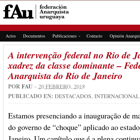
FEDERACIÓN ANARQUISTA URUGUAYA
Actos
Documentos
Publicaciones
Contacto
Opinión Anarqui
A intervenção federal no Rio de J
xadrez da classe dominante – Fed
Anarquista do Rio de Janeiro
POR
FAU
–
20 FEBRERO, 2018
PUBLICADO EN:
DESTACADOS
,
INTERNACIONAL
Estamos presenciando a inauguração de ma
do governo de “choque” aplicado ao estado
Janeiro. Um capítulo que é a plena continu