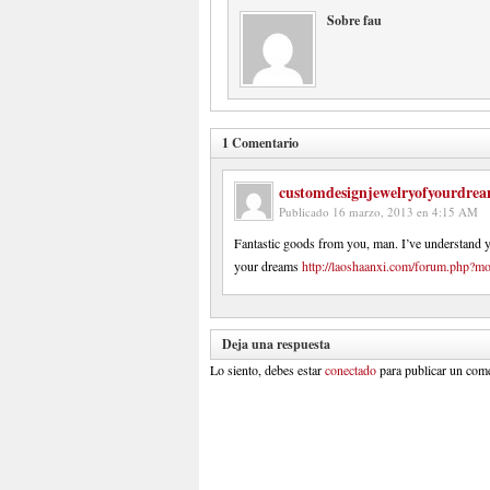
Sobre fau
1 Comentario
customdesignjewelryofyourdre
Publicado
16 marzo, 2013 en 4:15 AM
Fantastic goods from you, man. I’ve understand y
your dreams
http://laoshaanxi.com/forum.php?
Deja una respuesta
Lo siento, debes estar
conectado
para publicar un come