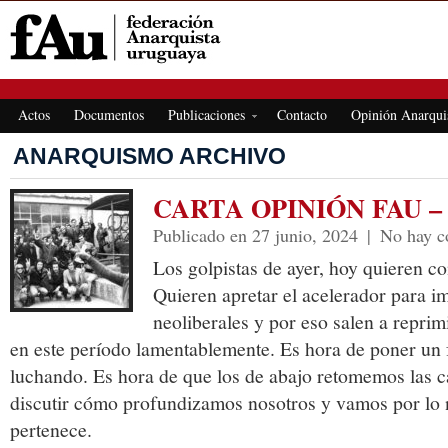
FEDERACIÓN ANARQUISTA URUGUAYA
Actos
Documentos
Publicaciones
Contacto
Opinión Anarqui
ANARQUISMO ARCHIVO
CARTA OPINIÓN FAU – 
Publicado en 27 junio, 2024
|
No hay c
Los golpistas de ayer, hoy quieren co
Quieren apretar el acelerador para im
neoliberales y por eso salen a repri
en este período lamentablemente. Es hora de poner un 
luchando. Es hora de que los de abajo retomemos las 
discutir cómo profundizamos nosotros y vamos por lo n
pertenece.