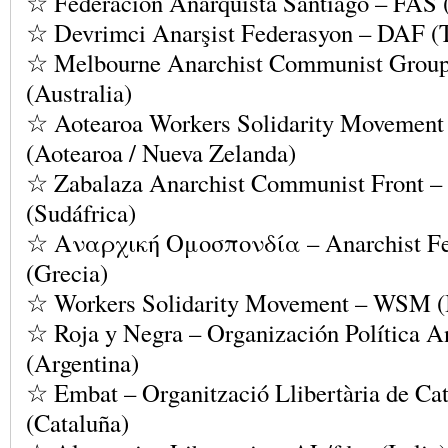
☆ Federación Anarquista Santiago – FAS 
☆ Devrimci Anarşist Federasyon – DAF (T
☆ Melbourne Anarchist Communist Gro
(Australia)
☆ Aotearoa Workers Solidarity Moveme
(Aotearoa / Nueva Zelanda)
☆ Zabalaza Anarchist Communist Front 
(Sudáfrica)
☆ Αναρχική Ομοσπονδία – Anarchist Fe
(Grecia)
☆ Workers Solidarity Movement – WSM (I
☆ Roja y Negra – Organización Política A
(Argentina)
☆ Embat – Organització Llibertària de Ca
(Cataluña)