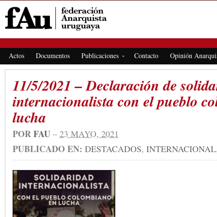
FEDERACIÓN ANARQUISTA URUGUAYA
Actos
Documentos
Publicaciones
Contacto
Opinión Anarqui
11/5/2021 – Declaración de solida
internacionalista con el pueblo c
lucha
POR
FAU
–
23 MAYO, 2021
PUBLICADO EN:
DESTACADOS
,
INTERNACIONAL