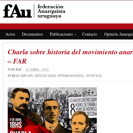
FEDERACIÓN ANARQUISTA URUGUAYA
Actos
Documentos
Publicaciones
Contacto
Opinión Anarqui
Charla sobre historia del movimiento anar
– FAR
POR
FAU
–
22 ABRIL, 2020
PUBLICADO EN:
DESTACADOS
,
INTERNACIONAL
,
NOTICIAS