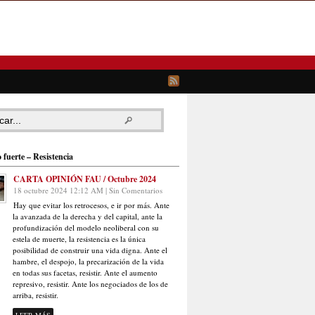
 fuerte – Resistencia
CARTA OPINIÓN FAU / Octubre 2024
18 octubre 2024 12:12 AM | Sin Comentarios
Hay que evitar los retrocesos, e ir por más. Ante
la avanzada de la derecha y del capital, ante la
profundización del modelo neoliberal con su
estela de muerte, la resistencia es la única
posibilidad de construir una vida digna. Ante el
hambre, el despojo, la precarización de la vida
en todas sus facetas, resistir. Ante el aumento
represivo, resistir. Ante los negociados de los de
arriba, resistir.