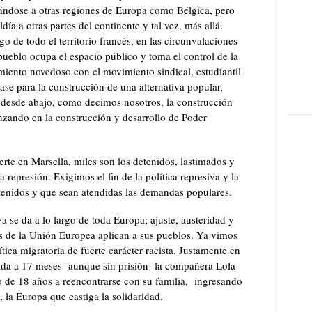
ándose a otras regiones de Europa como Bélgica, pero
día a otras partes del continente y tal vez, más allá.
go de todo el territorio francés, en las circunvalaciones
pueblo ocupa el espacio público y toma el control de la
miento novedoso con el movimiento sindical, estudiantil
ase para la construcción de una alternativa popular,
s desde abajo, como decimos nosotros, la construcción
zando en la construcción y desarrollo de Poder
rte en Marsella, miles son los detenidos, lastimados y
 represión. Exigimos el fin de la política represiva y la
tenidos y que sean atendidas las demandas populares.
va se da a lo largo de toda Europa; ajuste, austeridad y
os de la Unión Europea aplican a sus pueblos. Ya vimos
lítica migratoria de fuerte carácter racista. Justamente en
ada a 17 meses -aunque sin prisión- la compañera Lola
o de 18 años a reencontrarse con su familia, ingresando
, la Europa que castiga la solidaridad.