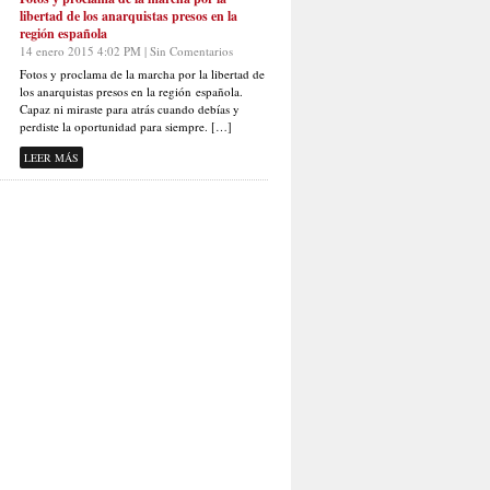
libertad de los anarquistas presos en la
región española
14 enero 2015 4:02 PM | Sin Comentarios
Fotos y proclama de la marcha por la libertad de
los anarquistas presos en la región española.
Capaz ni miraste para atrás cuando debías y
perdiste la oportunidad para siempre. […]
LEER MÁS