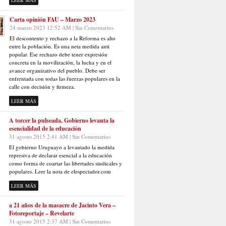
LEER MÁS
Carta opinión FAU – Marzo 2023
24 marzo 2023 12:52 AM | Sin Comentarios
El descontento y rechazo a la Reforma es alto
entre la población. Es una neta medida anti
popular. Ese rechazo debe tener expresión
concreta en la movilización, la lucha y en el
avance organizativo del pueblo. Debe ser
enfrentada con todas las fuerzas populares en la
calle con decisión y firmeza.
LEER MÁS
A torcer la pulseada, Gobierno levanta la
esencialidad de la educación
31 agosto 2015 2:41 AM | Sin Comentarios
El gobierno Uruguayo a levantado la medida
represiva de declarar esencial a la educación
como forma de coartar las libertades sindicales y
populares. Leer la nota de elespectador.com
LEER MÁS
a 21 años de la masacre de Jacinto Vera –
Fotoreportaje – Revelarte
31 agosto 2015 2:37 AM | Sin Comentarios