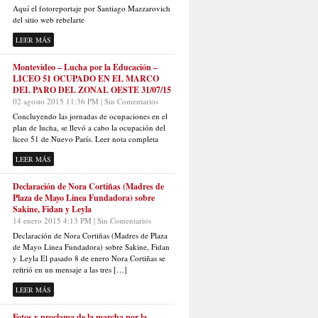
Aquí el fotoreportaje por Santiago Mazzarovich
del sitio web rebelarte
LEER MÁS
Montevideo – Lucha por la Educación –
LICEO 51 OCUPADO EN EL MARCO
DEL PARO DEL ZONAL OESTE 31/07/15
02 agosto 2015 11:36 PM | Sin Comentarios
Concluyendo las jornadas de ocupaciones en el
plan de lucha, se llevó a cabo la ocupación del
liceo 51 de Nuevo París. Leer nota completa
LEER MÁS
Declaración de Nora Cortiñas (Madres de
Plaza de Mayo Linea Fundadora) sobre
Sakine, Fidan y Leyla
14 enero 2015 4:13 PM | Sin Comentarios
Declaración de Nora Cortiñas (Madres de Plaza
de Mayo Linea Fundadora) sobre Sakine, Fidan
y Leyla El pasado 8 de enero Nora Cortiñas se
refirió en un mensaje a las tres […]
LEER MÁS
Fotos y proclama de la marcha por la