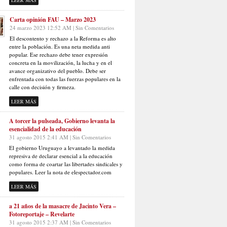
LEER MÁS
Carta opinión FAU – Marzo 2023
24 marzo 2023 12:52 AM | Sin Comentarios
El descontento y rechazo a la Reforma es alto
entre la población. Es una neta medida anti
popular. Ese rechazo debe tener expresión
concreta en la movilización, la lucha y en el
avance organizativo del pueblo. Debe ser
enfrentada con todas las fuerzas populares en la
calle con decisión y firmeza.
LEER MÁS
A torcer la pulseada, Gobierno levanta la
esencialidad de la educación
31 agosto 2015 2:41 AM | Sin Comentarios
El gobierno Uruguayo a levantado la medida
represiva de declarar esencial a la educación
como forma de coartar las libertades sindicales y
populares. Leer la nota de elespectador.com
LEER MÁS
a 21 años de la masacre de Jacinto Vera –
Fotoreportaje – Revelarte
31 agosto 2015 2:37 AM | Sin Comentarios