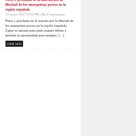
libertad de los anarquistas presos en la
región española
14 enero 2015 4:02 PM | Sin Comentarios
Fotos y proclama de la marcha por la libertad de
los anarquistas presos en la región española.
Capaz ni miraste para atrás cuando debías y
perdiste la oportunidad para siempre. […]
LEER MÁS