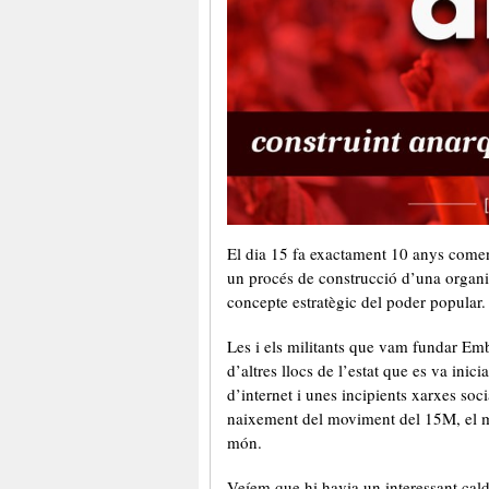
El dia 15 fa exactament 10 anys com
un procés de construcció d’una organit
concepte estratègic del poder popular.
Les i els militants que vam fundar Em
d’altres llocs de l’estat que es va inic
d’internet i unes incipients xarxes soc
naixement del moviment del 15M, el mo
món.
Veíem que hi havia un interessant caldo