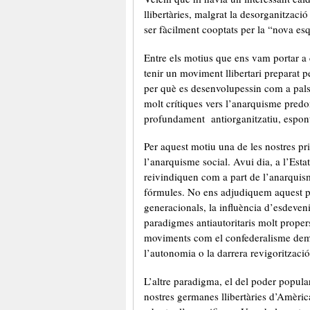
llibertàries, malgrat la desorganitzac
ser fàcilment cooptats per la “nova es
Entre els motius que ens vam portar a c
tenir un moviment llibertari preparat p
per què es desenvolupessin com a pals 
molt crítiques vers l’anarquisme pred
profundament antiorganitzatiu, esponta
Per aquest motiu una de les nostres pri
l’anarquisme social. Avui dia, a l’Estat
reivindiquen com a part de l’anarquisme
fórmules. No ens adjudiquem aquest pr
generacionals, la influència d’esdeveni
paradigmes antiautoritaris molt proper
moviments com el confederalisme demo
l’autonomia o la darrera revigoritzaci
L’altre paradigma, el del poder popula
nostres germanes llibertàries d’Amèri