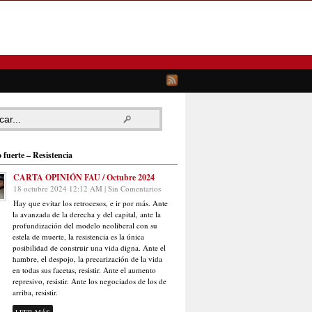
 fuerte – Resistencia
CARTA OPINIÓN FAU / Octubre 2024
18 octubre 2024 12:12 AM | Sin Comentarios
Hay que evitar los retrocesos, e ir por más. Ante
la avanzada de la derecha y del capital, ante la
profundización del modelo neoliberal con su
estela de muerte, la resistencia es la única
posibilidad de construir una vida digna. Ante el
hambre, el despojo, la precarización de la vida
en todas sus facetas, resistir. Ante el aumento
represivo, resistir. Ante los negociados de los de
arriba, resistir.