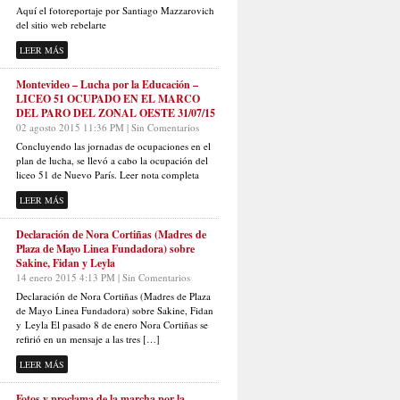
Aquí el fotoreportaje por Santiago Mazzarovich
del sitio web rebelarte
LEER MÁS
Montevideo – Lucha por la Educación –
LICEO 51 OCUPADO EN EL MARCO
DEL PARO DEL ZONAL OESTE 31/07/15
02 agosto 2015 11:36 PM | Sin Comentarios
Concluyendo las jornadas de ocupaciones en el
plan de lucha, se llevó a cabo la ocupación del
liceo 51 de Nuevo París. Leer nota completa
LEER MÁS
Declaración de Nora Cortiñas (Madres de
Plaza de Mayo Linea Fundadora) sobre
Sakine, Fidan y Leyla
14 enero 2015 4:13 PM | Sin Comentarios
Declaración de Nora Cortiñas (Madres de Plaza
de Mayo Linea Fundadora) sobre Sakine, Fidan
y Leyla El pasado 8 de enero Nora Cortiñas se
refirió en un mensaje a las tres […]
LEER MÁS
Fotos y proclama de la marcha por la