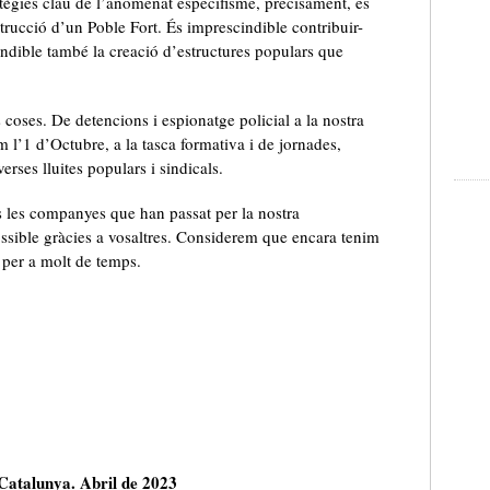
atègies clau de l’anomenat especifisme, precisament, és
trucció d’un Poble Fort. És imprescindible contribuir-
cindible també la creació d’estructures populars que
coses. De detencions i espionatge policial a la nostra
l’1 d’Octubre, a la tasca formativa i de jornades,
verses lluites populars i sindicals.
s les companyes que han passat per la nostra
ssible gràcies a vosaltres. Considerem que encara tenim
t per a molt de temps.
Catalunya. Abril de 2023