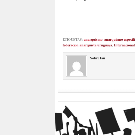
anarquismo
,
anarquismo especifi
ETIQUETAS:
federación anarquista uruguaya
,
Internacional
Sobre fau