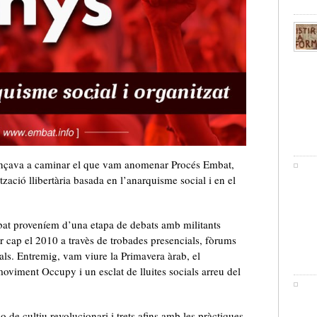
ençava a caminar el que vam anomenar Procés Embat,
zació llibertària basada en l’anarquisme social i en el
bat proveníem d’una etapa de debats amb militants
iar cap el 2010 a travès de trobades presencials, fòrums
ials. Entremig, vam viure la Primavera àrab, el
viment Occupy i un esclat de lluites socials arreu del
 de cultiu revolucionari i trets afins amb les pràctiques