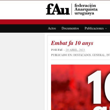
FEDERACIÓN ANARQUISTA URUGUAYA
Actos
Documentos
Publicaciones
Embat fa 10 anys
POR
FAU
–
20 ABRIL, 2023
PUBLICADO EN:
DESTACADOS
,
GENERAL
,
IN