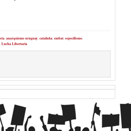
sta
,
anarquismo uruguay
,
cataluña
,
embat
,
especifismo
,
,
Lucha Libertaria