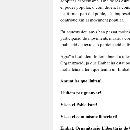
adoptar l’especifisme. Una de les estr
el poder popular, o com diuen, la cons
ne, formar part del poble, i és impres
contribueixin al moviment popular.
En aquests deu anys han passat moltes 
participació de moviments massius com 
traducció de textos, o participació a di
Agraïm i saludem fraternalment a tote
Organització, ja que Embat ha estat po
molta feina a fer i que tenim un Emba
Amunt les que lluiten!
Lluitem per guanyar!
Visca el Poble Fort!
Visca el comunisme llibertari!
Embat, Organització Llibertària de 