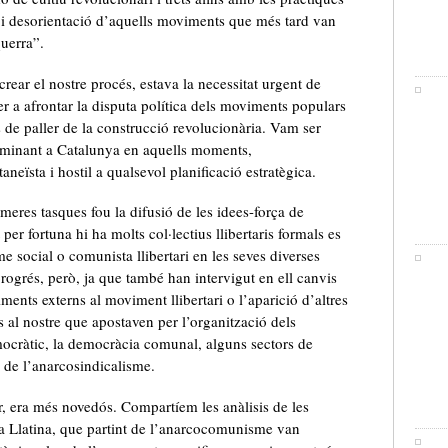
ió i desorientació d’aquells moviments que més tard van
querra”.
rear el nostre procés, estava la necessitat urgent de
er a afrontar la disputa política dels moviments populars
de paller de la construcció revolucionària. Vam ser
ominant a Catalunya en aquells moments,
neïsta i hostil a qualsevol planificació estratègica.
meres tasques fou la difusió de les idees-força de
 per fortuna hi ha molts col·lectius llibertaris formals es
 social o comunista llibertari en les seves diverses
ogrés, però, ja que també han intervigut en ell canvis
ments externs al moviment llibertari o l’aparició d’altres
s al nostre que apostaven per l’organització dels
cràtic, la democràcia comunal, alguns sectors de
ó de l’anarcosindicalisme.
r, era més novedós. Compartíem les anàlisis de les
ca Llatina, que partint de l’anarcocomunisme van