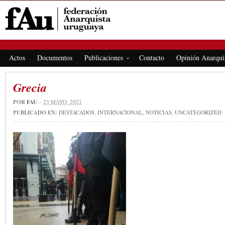
FEDERACIÓN ANARQUISTA URUGUAYA
Actos
Documentos
Publicaciones
Contacto
Opinión Anarqui
Grecia
POR
FAU
–
23 MAYO, 2021
PUBLICADO EN:
DESTACADOS
,
INTERNACIONAL
,
NOTICIAS
,
UNCATEGORIZED