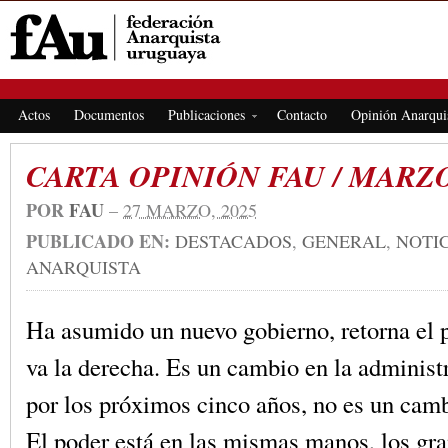
FEDERACIÓN ANARQUISTA URUGUAYA
Actos
Documentos
Publicaciones
Contacto
Opinión Anarqui
CARTA OPINIÓN FAU / MARZO
POR
FAU
–
27 MARZO, 2025
PUBLICADO EN:
DESTACADOS
,
GENERAL
,
NOTI
ANARQUISTA
Ha asumido un nuevo gobierno, retorna el 
va la derecha. Es un cambio en la administ
por los próximos cinco años, no es un camb
El poder está en las mismas manos, los gra