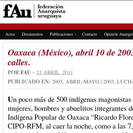
FEDERACIÓN ANARQUISTA URUGUAYA
Actos
Documentos
Publicaciones
Contacto
Opinión Anarqui
Oaxaca (México), abril 10 de 2003
calles.
POR
FAU
–
21 ABRIL, 2011
PUBLICADO EN:
2003
,
ABRIL-MAYO | 2003
,
LUCHA
U
n poco más de 500 indígenas magonistas 
mujeres, hombres y abuelitos integrantes 
Indígena Popular de Oaxaca “Ricardo Flo
CIPO-RFM, al caer la noche, como a las 7,