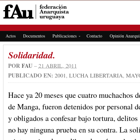
FEDERACIÓN ANARQUISTA URUGUAYA
Actos
Documentos
Publicaciones
Contacto
Opinión Anarqui
Solidaridad.
POR
FAU
–
21 ABRIL, 2011
PUBLICADO EN:
2001
,
LUCHA LIBERTARIA
,
MAYO
Hace ya 20 meses que cuatro muchachos de
de Manga, fueron detenidos por personal de
y obligados a confesar bajo tortura, delitos
no hay ninguna prueba en su contra. La sol