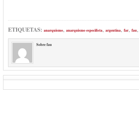
,
,
,
,
ETIQUETAS:
anarquismo
anarquismo especifista
argentina
far
fau
Sobre fau