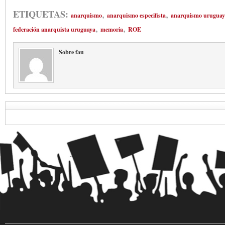
,
,
ETIQUETAS:
anarquismo
anarquismo especifista
anarquismo uruguay
,
,
federación anarquista uruguaya
memoria
ROE
Sobre fau