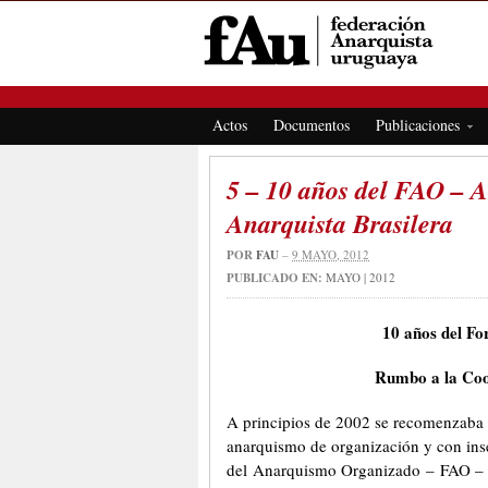
FEDERACIÓN ANARQUISTA URUGUAYA
Actos
Documentos
Publicaciones
5 – 10 años del FAO – A
Anarquista Brasilera
POR
FAU
–
9 MAYO, 2012
PUBLICADO EN:
MAYO | 2012
10 años del F
Rumbo a la Coo
A principios de 2002 se recomenzaba u
anarquismo de organización y con inse
del Anarquismo Organizado – FAO – co