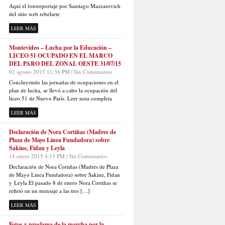
Aquí el fotoreportaje por Santiago Mazzarovich
del sitio web rebelarte
LEER MÁS
Montevideo – Lucha por la Educación –
LICEO 51 OCUPADO EN EL MARCO
DEL PARO DEL ZONAL OESTE 31/07/15
02 agosto 2015 11:36 PM | Sin Comentarios
Concluyendo las jornadas de ocupaciones en el
plan de lucha, se llevó a cabo la ocupación del
liceo 51 de Nuevo París. Leer nota completa
LEER MÁS
Declaración de Nora Cortiñas (Madres de
Plaza de Mayo Linea Fundadora) sobre
Sakine, Fidan y Leyla
14 enero 2015 4:13 PM | Sin Comentarios
Declaración de Nora Cortiñas (Madres de Plaza
de Mayo Linea Fundadora) sobre Sakine, Fidan
y Leyla El pasado 8 de enero Nora Cortiñas se
refirió en un mensaje a las tres […]
LEER MÁS
Fotos y proclama de la marcha por la