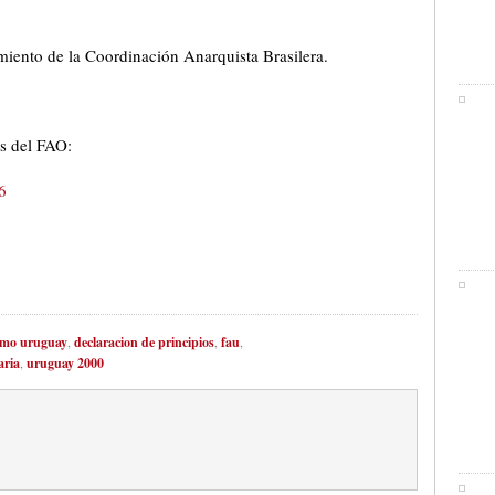
miento de la Coordinación Anarquista Brasilera.
es del FAO:
6
smo uruguay
,
declaracion de principios
,
fau
,
aria
,
uruguay 2000