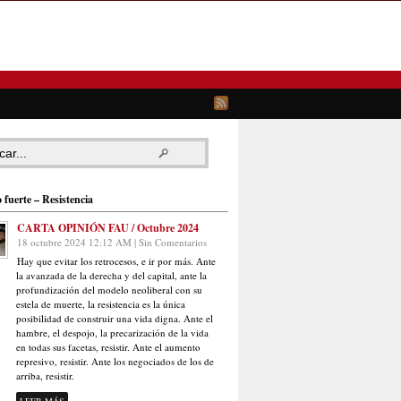
 fuerte – Resistencia
CARTA OPINIÓN FAU / Octubre 2024
18 octubre 2024 12:12 AM | Sin Comentarios
Hay que evitar los retrocesos, e ir por más. Ante
la avanzada de la derecha y del capital, ante la
profundización del modelo neoliberal con su
estela de muerte, la resistencia es la única
posibilidad de construir una vida digna. Ante el
hambre, el despojo, la precarización de la vida
en todas sus facetas, resistir. Ante el aumento
represivo, resistir. Ante los negociados de los de
arriba, resistir.