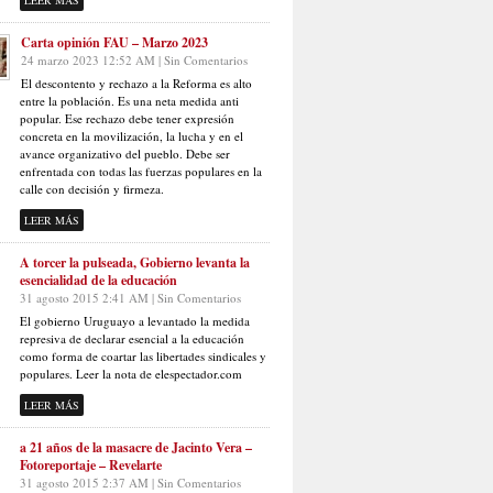
LEER MÁS
Carta opinión FAU – Marzo 2023
24 marzo 2023 12:52 AM | Sin Comentarios
El descontento y rechazo a la Reforma es alto
entre la población. Es una neta medida anti
popular. Ese rechazo debe tener expresión
concreta en la movilización, la lucha y en el
avance organizativo del pueblo. Debe ser
enfrentada con todas las fuerzas populares en la
calle con decisión y firmeza.
LEER MÁS
A torcer la pulseada, Gobierno levanta la
esencialidad de la educación
31 agosto 2015 2:41 AM | Sin Comentarios
El gobierno Uruguayo a levantado la medida
represiva de declarar esencial a la educación
como forma de coartar las libertades sindicales y
populares. Leer la nota de elespectador.com
LEER MÁS
a 21 años de la masacre de Jacinto Vera –
Fotoreportaje – Revelarte
31 agosto 2015 2:37 AM | Sin Comentarios